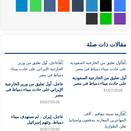
لينكدإن
‏Tumblr
‏Reddit
‏VKontakte
واتساب
تيلقرام
ڤايبر
لاين
مشاركة عبر البريد
مقالات ذات صلة
أول تعليق من الخارجية السعودية
على حادث ميناء دمياط فى مصر
عاجل، أول تعليق من وزير الخارجية
الإيراني على حادث ميناء دمياط فى
31/07/2026
مصر
30/07/2026
عاجل، إيران .. لم نستهدف ميناء
دمياط، وتتهم إسرائيل
30/07/2026