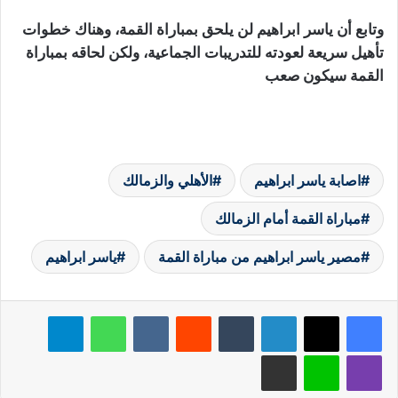
وتابع أن ياسر ابراهيم لن يلحق بمباراة القمة، وهناك خطوات
تأهيل سريعة لعودته للتدريبات الجماعية، ولكن لحاقه بمباراة
القمة سيكون صعب
اصابة ياسر ابراهيم
الأهلي والزمالك
مباراة القمة أمام الزمالك
مصير ياسر ابراهيم من مباراة القمة
ياسر ابراهيم
لينكدإن
‏Tumblr
‏Reddit
‏VKontakte
واتساب
تيلقرام
ڤايبر
لاين
مشاركة عبر البريد