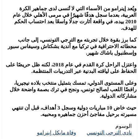
ويُعد إينرامو من الأسماء التي لا تُنسى لدى جماهير الكرة
العربية، بعدما سجل هدفًا شهيرًا في مرمى الأهلي خلال عام
2010 بيده، في واقعة أثارت جدلًا واسعًا بعد احتساب الحكم
للهدف.
كما برز بقوة خلال تجربته مع الترجي التونسي، إلى جانب
محطاته الاحترافية في تركيا مع أندية بشكتاش وسيفاس سبور
وإسطنبول باشاك شهير.
واعتزل الراحل كرة القدم في عام 2018، لكنه ظل حريصًا على
الحفاظ على لياقته البدنية عبر التدريبات المنتظمة.
وعلى المستوى الدولي، تمسك بتمثيل منتخب بلاده نيجيريا،
رافضًا اللعب لصالح تونس، ونجح في ترك بصمة واضحة خلال
مشاركاته الدولية.
حيث خاض 10 مباريات دولية وسجل 3 أهداف، قبل أن تنتهي
مسيرته برحيل مفاجئ أحزن جماهيره ومحبيه.
الوسوم
نادى الترجى التونسي
وفاة مايكل إينرامو