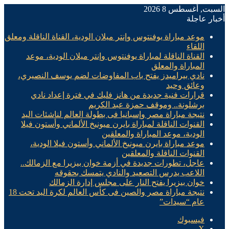
السبت, أغسطس 8 2026
أخبار عاجلة
موعد مباراة يوفنتوس وإنتر ميلان الودية، القناة الناقلة ومعلق
اللقاء
القناة الناقلة لمباراة يوفنتوس وإنتر ميلان الودية، موعد
المباراة والمعلق
نادي بيراميدز يفتح باب المفاوضات لضم يوسف النصيري،
وعائق وحيد
قرارات فنية جديدة من هانز فليك في فترة إعداد نادي
برشلونة.. وموقف حمزة عبد الكريم
نتيجة مباراة مصر وإسبانيا فى بطولة العالم لناشئات اليد
القنوات الناقلة لمباراة بايرن ميونيخ الألماني وأستون فيلا
الودية، موعد المباراة والمعلقين
موعد مباراة بايرن ميونيخ الألماني وأستون فيلا الودية،
القنوات الناقلة والمعلقين
عاجل، تطورات جديدة في أزمة خوان بيزيرا مع الزمالك..
اللاعب يدرس التصعيد والنادي يتمسك بحقوقه
خوان بيزيرا يفتح النار على مجلس إدارة الزمالك
نتيجة مباراة مصر والصين فى كأس العالم لكرة اليد تحت 18
عام “سيدات”
فيسبوك
X