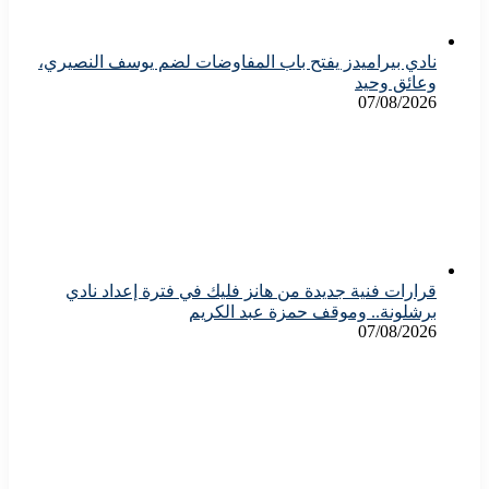
نادي بيراميدز يفتح باب المفاوضات لضم يوسف النصيري،
وعائق وحيد
07/08/2026
قرارات فنية جديدة من هانز فليك في فترة إعداد نادي
برشلونة.. وموقف حمزة عبد الكريم
07/08/2026