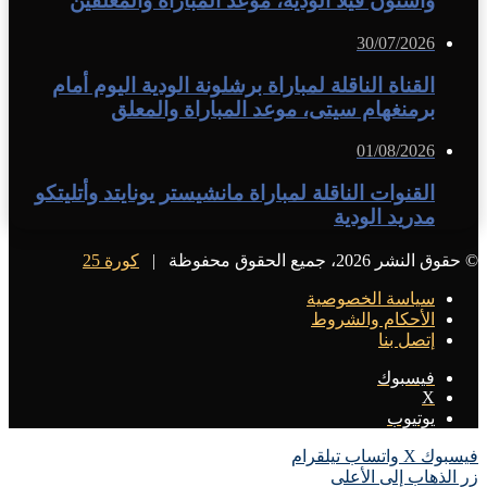
وأستون فيلا الودية، موعد المباراة والمعلقين
30/07/2026
القناة الناقلة لمباراة برشلونة الودية اليوم أمام
برمنغهام سيتى، موعد المباراة والمعلق
01/08/2026
القنوات الناقلة لمباراة مانشيستر يونايتد وأتليتكو
مدريد الودية
© حقوق النشر 2026، جميع الحقوق محفوظة |
كورة 25
سياسة الخصوصية
الأحكام والشروط
إتصل بنا
فيسبوك
X
يوتيوب
فيسبوك
X
واتساب
تيلقرام
زر الذهاب إلى الأعلى