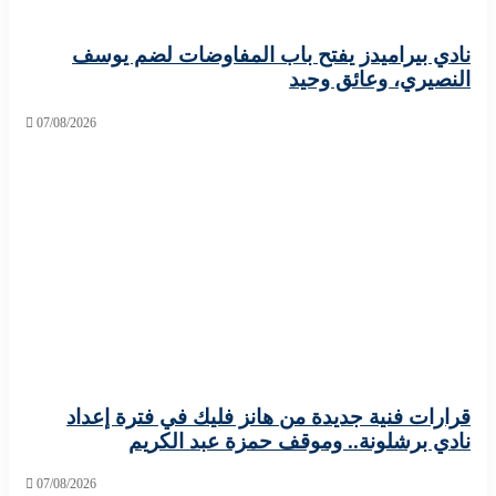
 بيراميدز يفتح باب المفاوضات لضم يوسف
يري، وعائق وحيد
07/08/2026
ات فنية جديدة من هانز فليك في فترة إعداد
 برشلونة.. وموقف حمزة عبد الكريم
07/08/2026