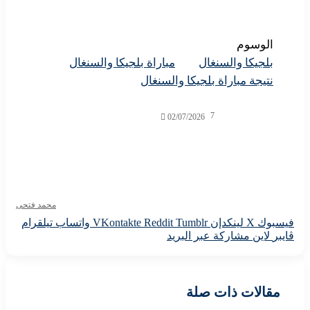
لوسوم
لجيكا والسنغال
مباراة بلجيكا والسنغال
تيجة مباراة بلجيكا والسنغال
7
02/07/2026
محمد فتحى
وك
X
لينكدإن
واتساب
تيلقرام
لاين
مشاركة عبر البريد
الات ذات صلة