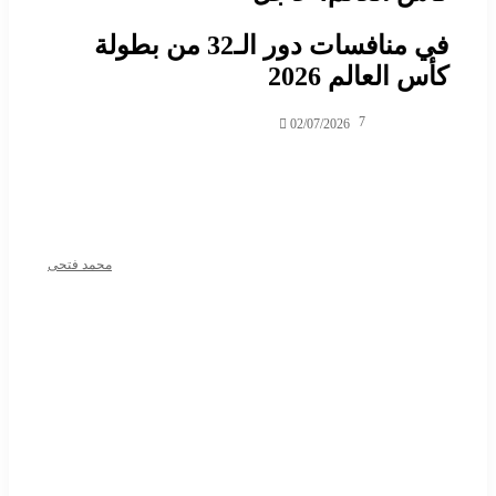
في منافسات دور الـ32 من بطولة
س العالم 2026
7
02/07/2026
محمد فتحى