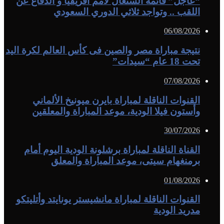
عاجل” قائمة السنغال لأمم أفريقيا و الدفاع عن
للقب .. وتواجد ثلاثي الدوري السعودي
06/08/202
تيجة مباراة مصر والصين فى كأس العالم لكرة اليد
 18 عام “سيدات”
07/08/202
لقنوات الناقلة لمباراة بايرن ميونيخ الألماني
أستون فيلا الودية، موعد المباراة والمعلقين
30/07/202
لقناة الناقلة لمباراة برشلونة الودية اليوم أمام
رمنغهام سيتى، موعد المباراة والمعلق
01/08/202
لقنوات الناقلة لمباراة مانشيستر يونايتد وأتليتكو
دريد الودية