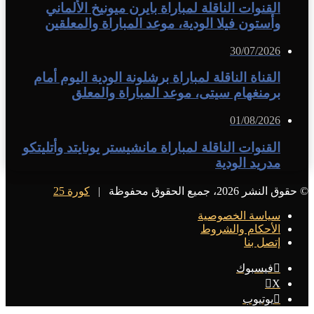
القنوات الناقلة لمباراة بايرن ميونيخ الألماني
وأستون فيلا الودية، موعد المباراة والمعلقين
30/07/2026
القناة الناقلة لمباراة برشلونة الودية اليوم أمام
برمنغهام سيتى، موعد المباراة والمعلق
01/08/2026
القنوات الناقلة لمباراة مانشيستر يونايتد وأتليتكو
مدريد الودية
© حقوق النشر 2026، جميع الحقوق محفوظة |
كورة 25
سياسة الخصوصية
الأحكام والشروط
إتصل بنا
فيسبوك
X
يوتيوب