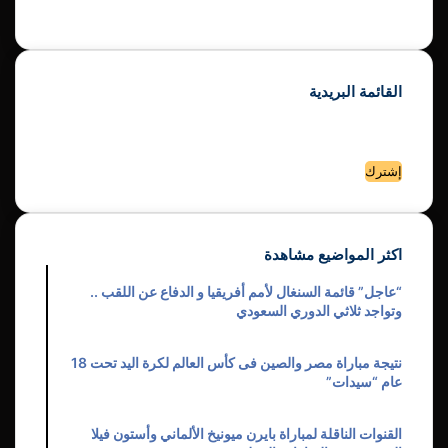
القدم بتقديم محتوى غني ومحدث وموثوق.
القائمة البريدية
إشترك الأن في القائمة البريدية لموقع كورة 25
لتصلك الاخبار الحصرية والفيديوهات الجديدة علي البريد الإلكتروني
أدخل
بريدك
الإلكتروني
اكثر المواضيع مشاهدة
29/12/2023
“عاجل” قائمة السنغال لأمم أفريقيا و الدفاع عن اللقب ..
وتواجد ثلاثي الدوري السعودي
06/08/2026
نتيجة مباراة مصر والصين فى كأس العالم لكرة اليد تحت 18
عام “سيدات”
07/08/2026
القنوات الناقلة لمباراة بايرن ميونيخ الألماني وأستون فيلا