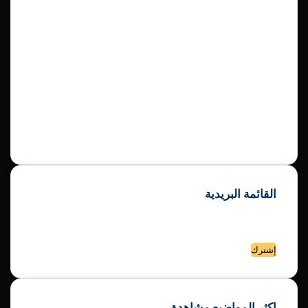
موقع كورة 25 هو موقع رياضي اخباري يغطي أحدث الأخبار والنتائج
والتحليلات لكرة القدم في العالم العربي والعالمي. يقدم الموقع
معلومات عن المباريات والفرق واللاعبين والبطولات في مختلف
القارات والمناطق. ويحتوي على أقسام متنوعة مثل الفيديوهات
والصور والمقالات والتصويتات. يهدف الموقع إلى إرضاء عشاق كرة
القدم بتقديم محتوى غني ومحدث وموثوق.
القائمة البريدية
إشترك الأن في القائمة البريدية لموقع كورة 25
لتصلك الاخبار الحصرية والفيديوهات الجديدة علي البريد الإلكتروني
أدخل
بريدك
الإلكتروني
اكثر المواضيع مشاهدة