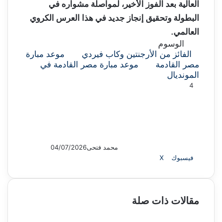
العالية بعد الفوز الأخير، لمواصلة مشواره في
البطولة وتحقيق إنجاز جديد في هذا العرس الكروي
العالمي.
الوسوم
الفائز من الأرجنتين وكاب فيردي
موعد مبارة
مصر القادمة
موعد مبارة مصر القادمة في
المونديال
4
محمد فتحى
04/07/2026
فيسبوك
X
ل
و
ت
ڤ
ل
م
ي
T
R
V
ا
ي
ا
ا
ش
ن
u
e
K
ت
ل
ي
ي
ا
ك
m
d
o
س
ق
ب
ن
ر
مقالات ذات صلة
د
b
d
n
ا
ر
ر
ك
إ
l
i
t
ب
ا
ة
ن
r
t
a
م
ع