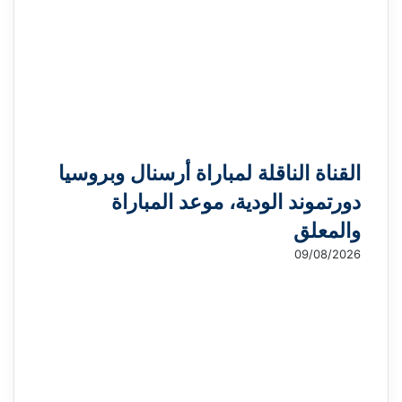
k
ب
t
ر
e
ا
ل
ب
ر
ي
د
القناة الناقلة لمباراة أرسنال وبروسيا
دورتموند الودية، موعد المباراة
والمعلق
09/08/2026