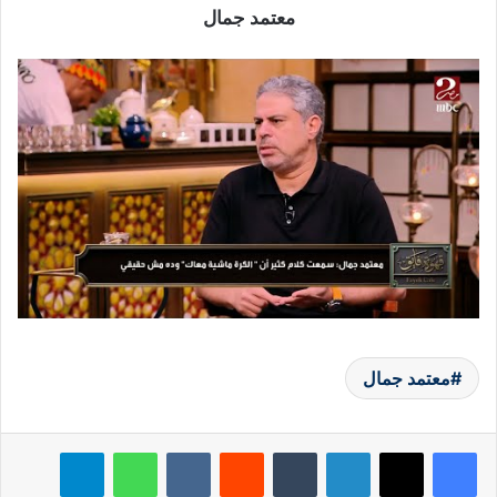
معتمد جمال
معتمد جمال
لينكدإن
‏Tumblr
‏Reddit
‏VKontakte
واتساب
تيلقرام