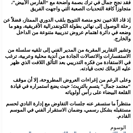
فقد نجح جمال في ترك بصمة واضحة مع “الفارس الأبيض”،
متجاوزاً كافة التحديات الصعبة التي واجهت الفريق
إذ قاد اللاعبين نحو منصة التتويج بلقب الدوري الممتاز، فضلاً عن
رحلة الوصول إلى نهائي بطولة الكونفدرالية الأفريقية، وهو ما
وضعه في دائرة اهتمام عروض تدريبية متنوعة من الداخل
والخارج.
وتشير التقارير المقربة من المدير الفني إلى تلقيه سلسلة من
الاستفسارات والاتصالات الجادة من أندية محلية وعربية، ترغب
في الاستفادة من فكره التدريبي بعد التألق اللافت الذي ظهر
عليه الزمالك تحت قيادته.
وعلى الرغم من إغراءات العروض المطروحة، إلا أن موقف
“معتمد جمال” يتسم بالتريث؛ حيث يضع استمراره في قيادة
القلعة البيضاء على رأس أولوياته
منتظراً ما ستسفر عنه جلسات التفاوض مع إدارة النادي لحسم
مستقبله بشكل رسمي، وضمان الاستقرار الفني في الموسم
القادم.
الوسوم