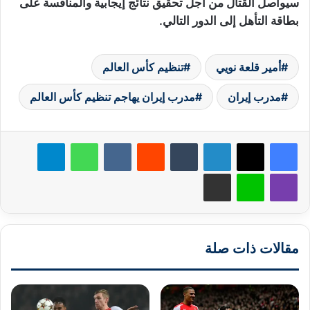
سيواصل القتال من أجل تحقيق نتائج إيجابية والمنافسة على
بطاقة التأهل إلى الدور التالي.
أمير قلعة نويي
تنظيم كأس العالم
مدرب إيران
مدرب إيران يهاجم تنظيم كأس العالم
لينكدإن
‏Tumblr
‏Reddit
‏VKontakte
واتساب
تيلقرام
ڤايبر
لاين
مشاركة عبر البريد
مقالات ذات صلة