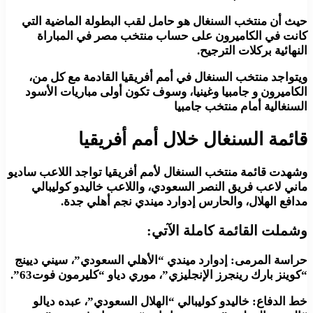
حيث أن منتخب السنغال هو حامل لقب البطولة الماضية التي
كانت في الكاميرون على حساب منتخب مصر في المباراة
النهائية بركلات الترجيح.
ويتواجد منتخب السنغال في أمم أفريقيا القادمة مع كل من،
الكاميرون و جامبيا وغينيا، وسوف تكون أولى مباريات الأسود
السنغالية أمام منتخب جامبيا
قائمة السنغال خلال أمم أفريقيا
وشهدت قائمة منتخب السنغال لأمم أفريقيا تواجد اللاعب ساديو
ماني لاعب فريق النصر السعودي، واللاعب خاليدو كوليبالي
مدافع الهلال، والحارس إدوارد ميندي نجم أهلي جدة.
وشملت القائمة كاملة الآتي:
حراسة المرمى: إدوارد ميندي “الأهلي السعودي”، سيني ديينج
“كوينز بارك رينجرز الإنجليزي”، موري دياو “كليرمون فوت63”.
خط الدفاع: خاليدو كوليبالي “الهلال السعودي”، عبده ديالو