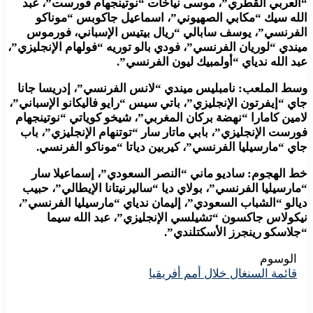
“العربي القطري”، موسى نياخات “نوتينجهام فورست”، عبد
الله سيك “مكابي الصهيوني”، اسماعيل جاكوبس “موناكو
الفرنسي”، يوسف سابالي “ريال بيتيس الإسباني، فورموس
ميندي “لوريان الفرنسي”، فودي بالو توريه “فولهام الإنجليزي”،
عبد الله ندياي “أولمبيك ليون الفرنسي”.
وسط الملعب: نامبليس ميندي “لانس الفرنسي”، إدريسا جانا
جاي “إيفرتون الإنجليزي”، باتي سيس “رايو فاليكانو الإسباني”،
لامين كامارا “نهضة بركان المغربي”، شيخو كوياتي “نوتينجهام
فورست الإنجليزي”، بابي ماتار سار “توتنهام الإنجليزي”، باب
جاي “مارسيليا الفرنسي”، كيربين دياتا “موناكو الفرنسي.
خط الهجوم: ساديو ماني “النصر السعودي”، إسماعيلا سار
“مارسيليا الفرنسي”، بولاي ديا “ساليرنيتانا الإيطالي”، حبيب
ديالو “الشباب السعودي”، إليمان ندياي “مارسيليا الفرنسي”،
نيكولاس جاكسون “تشيلسي الإنجليزي”، عبد الله سيما
“جلاسكو رينجرز الأسكتلندي”.
الوسوم
قائمة السنغال خلال أمم أفريقيا