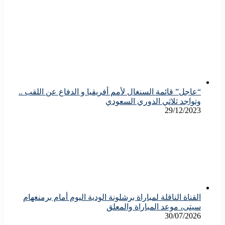
“عاجل” قائمة السنغال لأمم أفريقيا و الدفاع عن اللقب ..
وتواجد ثلاثي الدوري السعودي
29/12/2023
القناة الناقلة لمباراة برشلونة الودية اليوم أمام برمنغهام
سيتى، موعد المباراة والمعلق
30/07/2026