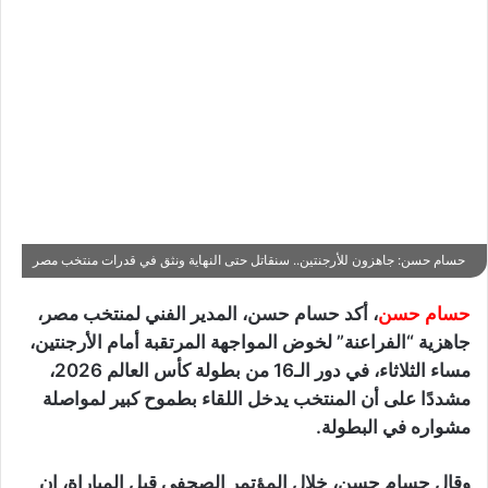
حسام حسن: جاهزون للأرجنتين.. سنقاتل حتى النهاية ونثق في قدرات منتخب مصر
حسام حسن
، أكد حسام حسن، المدير الفني لمنتخب مصر،
جاهزية “الفراعنة” لخوض المواجهة المرتقبة أمام الأرجنتين،
مساء الثلاثاء، في دور الـ16 من بطولة كأس العالم 2026،
مشددًا على أن المنتخب يدخل اللقاء بطموح كبير لمواصلة
مشواره في البطولة.
وقال حسام حسن، خلال المؤتمر الصحفي قبل المباراة، إن