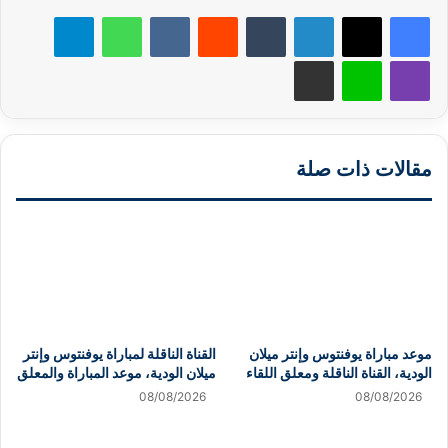
لينكدإن
‏Tumblr
‏Reddit
‏VKontakte
واتساب
تيلقرام
ڤايبر
لاين
مشاركة عبر البريد
مقالات ذات صلة
موعد مباراة يوفنتوس وإنتر ميلان
القناة الناقلة لمباراة يوفنتوس وإنتر
الودية، القناة الناقلة ومعلق اللقاء
ميلان الودية، موعد المباراة والمعلق
08/08/2026
08/08/2026