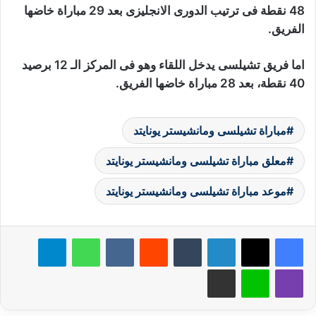
48 نقطة فى ترتيب الدورى الانجليزى بعد 29 مباراة خاضها
الفريق.
اما فريق تشيلسى يدخل اللقاء وهو فى المركز الـ 12 برصيد
40 نقطة، بعد 28 مباراة خاضها الفريق.
مباراة تشيلسى ومانشيستر يونايتد
معلق مباراة تشيلسى ومانشيستر يونايتد
موعد مباراة تشيلسى ومانشيستر يونايتد
لينكدإن
‏Tumblr
‏Reddit
‏VKontakte
واتساب
تيلقرام
ڤايبر
لاين
مشاركة عبر البريد