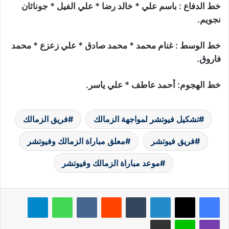
خط الدفاع : باسم علي * خالد رضا * علي الفيل * جوناثان
نجويم.
خط الوسط : غنام محمد * محمد صادق * علي زعزع * محمد
فاروق.
خط الهجوم: أحمد عاطف * علي ياسر.
تشكيل فيوتشر لمواجهة الزمالك
فريق الزمالك
فريق فيوتشر
معلق مباراة الزمالك وفيوتشر
موعد مباراة الزمالك وفيوتشر
لينكدإن
‏Tumblr
‏Reddit
‏VKontakte
واتساب
تيلقرام
ڤايبر
لاين
مشاركة عبر البريد