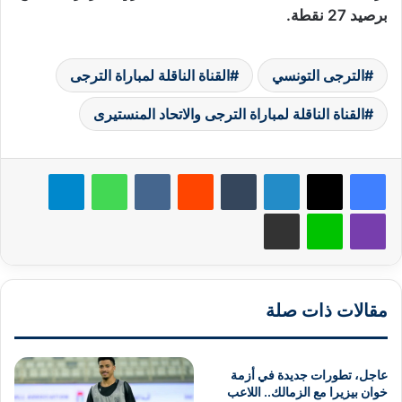
برصيد 27 نقطة.
الترجى التونسي
القناة الناقلة لمباراة الترجى
القناة الناقلة لمباراة الترجى والاتحاد المنستيرى
لينكدإن
‏Tumblr
‏Reddit
‏VKontakte
واتساب
تيلقرام
ڤايبر
لاين
مشاركة عبر البريد
مقالات ذات صلة
عاجل، تطورات جديدة في أزمة
خوان بيزيرا مع الزمالك.. اللاعب