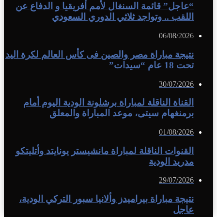
“عاجل” قائمة السنغال لأمم أفريقيا و الدفاع عن
اللقب .. وتواجد ثلاثي الدوري السعودي
06/08/2026
نتيجة مباراة مصر والصين فى كأس العالم لكرة اليد
تحت 18 عام “سيدات”
30/07/2026
القناة الناقلة لمباراة برشلونة الودية اليوم أمام
برمنغهام سيتى، موعد المباراة والمعلق
01/08/2026
القنوات الناقلة لمباراة مانشيستر يونايتد وأتليتكو
مدريد الودية
29/07/2026
نتيجة مباراة بيراميدز وألانيا سبور التركي الودية،
عاجل