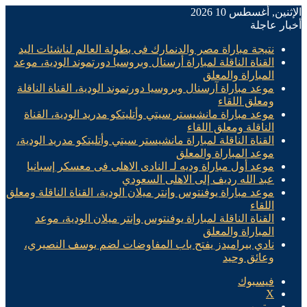
الإثنين, أغسطس 10 2026
أخبار عاجلة
نتيجة مباراة مصر والدنمارك فى بطولة العالم لناشئات اليد
القناة الناقلة لمباراة أرسنال وبروسيا دورتموند الودية، موعد
المباراة والمعلق
موعد مباراة آرسنال وبروسيا دورتموند الودية، القناة الناقلة
ومعلق اللقاء
موعد مباراة مانشيستر سيتي وأتليتكو مدريد الودية، القناة
الناقلة ومعلق اللقاء
القناة الناقلة لمباراة مانشيستر سيتي وأتليتكو مدريد الودية،
موعد المباراة والمعلق
موعد أول مباراة وديه لـ النادى الاهلى فى معسكر إسبانيا
عبد الله رديف إلى الاهلى السعودي
موعد مباراة يوفنتوس وإنتر ميلان الودية، القناة الناقلة ومعلق
اللقاء
القناة الناقلة لمباراة يوفنتوس وإنتر ميلان الودية، موعد
المباراة والمعلق
نادي بيراميدز يفتح باب المفاوضات لضم يوسف النصيري،
وعائق وحيد
فيسبوك
X
يوتيوب