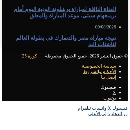
القناة الناقلة لمباراة برشلونة الودية اليوم أمام
برمنغهام سيتى، موعد المباراة والمعلق
09/08/2026
نتيجة مباراة مصر والدنمارك فى بطولة العالم
لناشئات اليد
© حقوق النشر 2026، جميع الحقوق محفوظة |
كورة 25
سياسة الخصوصية
الأحكام والشروط
إتصل بنا
فيسبوك
X
يوتيوب
فيسبوك
X
واتساب
تيلقرام
زر الذهاب إلى الأعلى