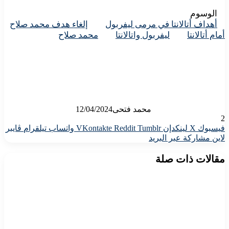
الوسوم
أهداف أتالانتا في مرمى ليفربول
إلغاء هدف محمد صلاح
أمام أتالانتا
ليفربول واتالانتا
محمد صلاح
محمد فتحى
12/04/2024
2
فيسبوك
X
لينكدإن
واتساب
تيلقرام
ڤايبر
لاين
مشاركة عبر البريد
مقالات ذات صلة