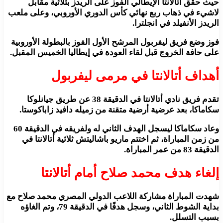
حيث حقق أتالانتا الإيطالي الفوز على الريدز بثلاثية مقابل
لاشيء في ذهاب ربع نهائي كأس الدوري الأوروبي، وعلى ملعب
الريدز الأنفيلد في انجلترا.
فوز وضع فريق ليفربول المرشح الأول الفوز بالبطولة الأوروبية
على حافة الخروج قبل لقاء العودة في إيطاليا الخميس المقبل.
أهداف أتالانتا في مرمى ليفربول
تقدم فريق نادي أتالانتا في الدقيقة 38 عن طريق جيانلوكا
سكاماكا، بعد عرضية أرضية متقنة من زميله دافيد زاباكوستا.
وعاد سكاماكا ليسجل الهدف الثاني له ولفريقه في الدقيقة 60
من زمن المباراة، ثم اختتم ماريو باشاليتش ثلاثية أتالانتا في
الدقيقة 83 من عمر المباراة.
إلغاء هدف محمد صلاح أمام أتالانتا
شهدت المباراة مشاركة اللاعب الدولي المصري محمد صلاح مع
بداية الشوط الثاني، وسجل هدفًا في الدقيقة 79، وتم الغاؤه
بسبب التسلل.