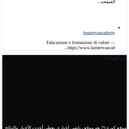
الصفحه...
lumirevaacademy
Educazione e formazione di valore —
https://www.lumirevaacad...
عن كورة 25
موقع كورة 25 هو موقع رياضي اخباري يغطي أحدث الأخبار والنتائج