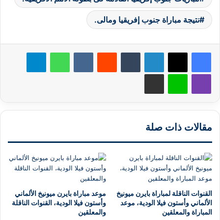
نتيجة مباراة جنوب إفريقيا ومالى.
لينكدإن
‏Tumblr
‏Reddit
‏VKontakte
واتساب
تيلقرام
ڤايبر
لاين
مشاركة عبر البريد
مقالات ذات صلة
القنوات الناقلة لمباراة بايرن ميونيخ
موعد مباراة بايرن ميونيخ الألماني
الألماني وأستون فيلا الودية، موعد
وأستون فيلا الودية، القنوات الناقلة
المباراة والمعلقين
والمعلقين