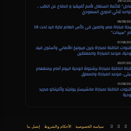
29/12/20
اجل” قائمة السنغال لأمم أفريقيا و الدفاع عن اللقب ..
واجد ثلاثي الدوري السعودي
06/08/20
نتيجة مباراة مصر والصين فى كأس العالم لكرة اليد تحت 18
م “سيدات”
07/08/20
قنوات الناقلة لمباراة بايرن ميونيخ الألماني وأستون فيلا
ودية، موعد المباراة والمعلقين
30/07/20
قناة الناقلة لمباراة برشلونة الودية اليوم أمام برمنغهام
تى، موعد المباراة والمعلق
01/08/20
قنوات الناقلة لمباراة مانشيستر يونايتد وأتليتكو مدريد
ودية
X
فيسبوك
يوتيوب
سياسة الخصوصية
الأحكام والشروط
إتصل بنا