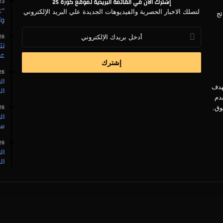
إشترك الأن في القائمة البريدية لموقع كورة 25
23
“ع
لتصلك الاخبار الحصرية والفيديوهات الجديدة علي البريد الإلكتروني
ئج
وت
أدخل
26
بريدك
الإلكتروني
عا
26
ال
هدف
ال
دم
وق.
26
ال
سي
26
ال
ال