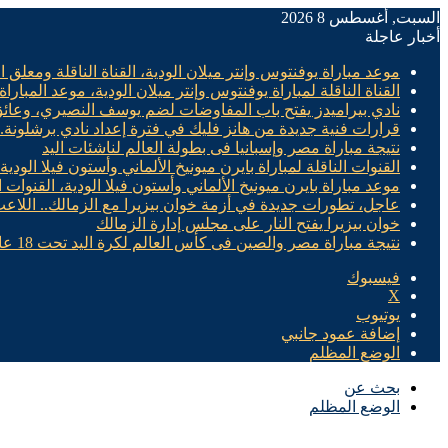
السبت, أغسطس 8 2026
أخبار عاجلة
موعد مباراة يوفنتوس وإنتر ميلان الودية، القناة الناقلة ومعلق ال
القناة الناقلة لمباراة يوفنتوس وإنتر ميلان الودية، موعد المباراة
نادي بيراميدز يفتح باب المفاوضات لضم يوسف النصيري، وعائ
قرارات فنية جديدة من هانز فليك في فترة إعداد نادي برشلونة
نتيجة مباراة مصر وإسبانيا فى بطولة العالم لناشئات اليد
القنوات الناقلة لمباراة بايرن ميونيخ الألماني وأستون فيلا الودية
موعد مباراة بايرن ميونيخ الألماني وأستون فيلا الودية، القنوات ا
عاجل، تطورات جديدة في أزمة خوان بيزيرا مع الزمالك.. اللاع
خوان بيزيرا يفتح النار على مجلس إدارة الزمالك
نتيجة مباراة مصر والصين فى كأس العالم لكرة اليد تحت 18 عام “سيدات”
فيسبوك
X
يوتيوب
إضافة عمود جانبي
الوضع المظلم
بحث عن
الوضع المظلم