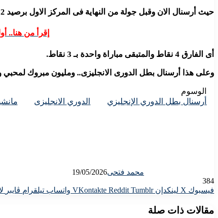
حيث أرسنال الان وقبل جولة من النهاية فى المركز الاول برصيد 82 نقطة، بينما مانشيستر سيتى فى المركز الثانى برصيد 78 نقطة.
إقرأ من هنا.. 
أى الفارق 4 نقاط والمتبقى مباراة واحدة بـ 3 نقاط.
وعلى هذا أرسنال بطل الدورى الانجليزى.. ومليون مبروك لمحب
الوسوم
أرسنال بطل الدوري الإنجليزي
الدوري الانجليزى
مانشي
محمد فتحى
19/05/2026
384
فيسبوك
X
لينكدإن
واتساب
تيلقرام
ڤايبر
لا
مقالات ذات صلة