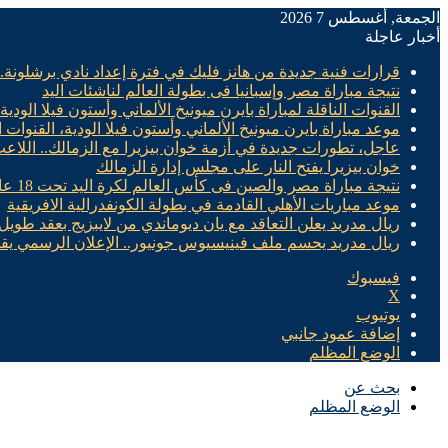
الجمعة, أغسطس 7 2026
أخبار عاجلة
قرارات فنية جديدة من هانز فليك في فترة إعداد نادي برشلونة
نتيجة مباراة مصر وإسبانيا فى بطولة العالم لناشئات اليد
القنوات الناقلة لمباراة بايرن ميونيخ الألماني وأستون فيلا الودية
موعد مباراة بايرن ميونيخ الألماني وأستون فيلا الودية، القنوات ا
عاجل، تطورات جديدة في أزمة خوان بيزيرا مع الزمالك.. اللاع
خوان بيزيرا يفتح النار على مجلس إدارة الزمالك
نتيجة مباراة مصر والصين فى كأس العالم لكرة اليد تحت 18 عام “سيدات”
موعد مباريات الأهلي القادمة في بطولة الكونفدرالية الافريقية
ريال مدريد يعلن التعاقد مع يان ديوماندي من لايبزيج بعقد طويل 
ريال مدريد يحسم ملف فينيسيوس جونيور.. الإعلان الرسمي يق
فيسبوك
X
يوتيوب
إضافة عمود جانبي
الوضع المظلم
بحث عن
الوضع المظلم