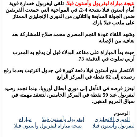
نتيجة مباراة ليفربول وأستون فيلا
، تلقى ليفربول خسارة قوية
أمام أستون فيلا بنتيجة 4-2، في المواجهة التي جمعت الفريقين
ضمن الجولة السابعة والثلاثين من الدوري الإنجليزي الممتاز
على ملعب فيلا بارك.
وشهد اللقاء عودة النجم المصري محمد صلاح للمشاركة بعد
تعافيه من الإصابة
حيث بدأ المباراة على مقاعد البدلاء قبل أن يدفع به المدرب
آرني سلوت في الدقيقة 73.
الانتصار منح أستون فيلا دفعة كبيرة في جدول الترتيب بعدما رفع
رصيده إلى 62 نقطة في المركز الرابع
ليعزز فرصه في التأهل إلى دوري أبطال أوروبا، بينما تجمد رصيد
ليفربول عند 59 نقطة في المركز الخامس، لتتعقد مهمته في
سباق المربع الذهبي.
الوسوم
الدوري الانجليزي
ليفربول وأستون فيلا
مباراة
ليفربول وأستون فيلا
نتيجة مباراة ليفربول وأستون فيلا