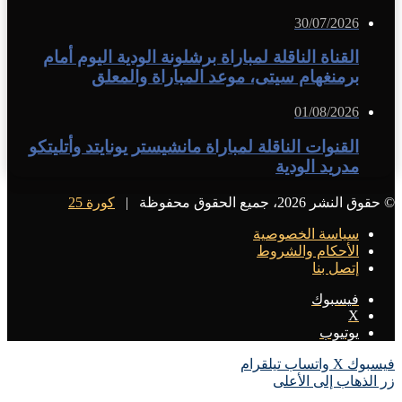
30/07/2026
القناة الناقلة لمباراة برشلونة الودية اليوم أمام
برمنغهام سيتى، موعد المباراة والمعلق
01/08/2026
القنوات الناقلة لمباراة مانشيستر يونايتد وأتليتكو
مدريد الودية
© حقوق النشر 2026، جميع الحقوق محفوظة |
كورة 25
سياسة الخصوصية
الأحكام والشروط
إتصل بنا
فيسبوك
X
يوتيوب
فيسبوك
X
واتساب
تيلقرام
زر الذهاب إلى الأعلى