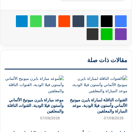
لينكدإن
‏Tumblr
‏Reddit
‏VKontakte
واتساب
تيلقرام
ڤايبر
لاين
مشاركة عبر البريد
مقالات ذات صلة
القنوات الناقلة لمباراة بايرن ميونيخ
موعد مباراة بايرن ميونيخ الألماني
الألماني وأستون فيلا الودية، موعد
وأستون فيلا الودية، القنوات الناقلة
المباراة والمعلقين
والمعلقين
07/08/2026
07/08/2026