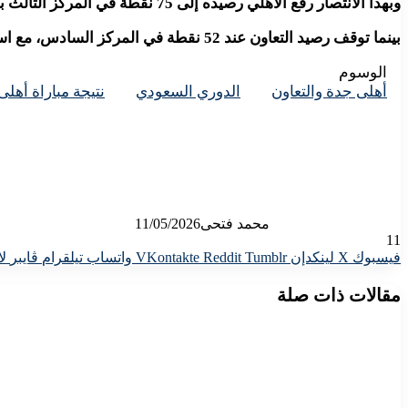
وبهذا الانتصار رفع الأهلي رصيده إلى 75 نقطة في المركز الثالث بجدول الترتيب
بينما توقف رصيد التعاون عند 52 نقطة في المركز السادس، مع استمرار المنافسة في الجولات الأخيرة من الدوري.
الوسوم
أهلى جدة والتعاون
الدوري السعودي
نتيجة مباراة أهلى
محمد فتحى
11/05/2026
11
فيسبوك
X
لينكدإن
واتساب
تيلقرام
ڤايبر
لا
مقالات ذات صلة