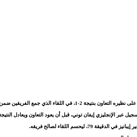
 الفريقين ضمن منافسات الجولة 32 من دوري روشن السعودي للمحترفين.
جيل عبر الإنجليزي إيفان توني، قبل أن يعود التعاون ويعادل النتيج
، ليحسم اللقاء لصالح فريقه.