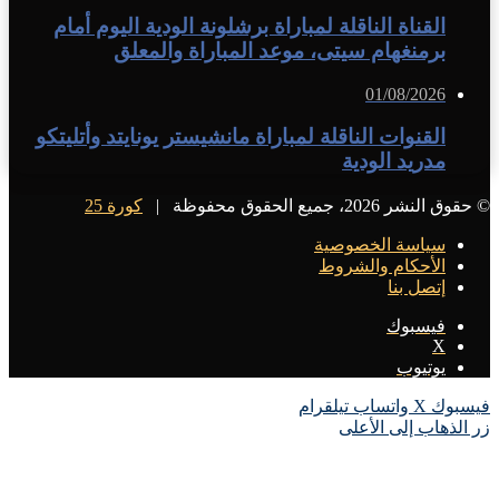
القناة الناقلة لمباراة برشلونة الودية اليوم أمام
برمنغهام سيتى، موعد المباراة والمعلق
01/08/2026
القنوات الناقلة لمباراة مانشيستر يونايتد وأتليتكو
مدريد الودية
© حقوق النشر 2026، جميع الحقوق محفوظة |
كورة 25
سياسة الخصوصية
الأحكام والشروط
إتصل بنا
فيسبوك
X
يوتيوب
فيسبوك
X
واتساب
تيلقرام
زر الذهاب إلى الأعلى