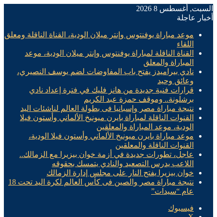
السبت, أغسطس 8 2026
أخبار عاجلة
موعد مباراة يوفنتوس وإنتر ميلان الودية، القناة الناقلة ومعلق
اللقاء
القناة الناقلة لمباراة يوفنتوس وإنتر ميلان الودية، موعد
المباراة والمعلق
نادي بيراميدز يفتح باب المفاوضات لضم يوسف النصيري،
وعائق وحيد
قرارات فنية جديدة من هانز فليك في فترة إعداد نادي
برشلونة.. وموقف حمزة عبد الكريم
نتيجة مباراة مصر وإسبانيا فى بطولة العالم لناشئات اليد
القنوات الناقلة لمباراة بايرن ميونيخ الألماني وأستون فيلا
الودية، موعد المباراة والمعلقين
موعد مباراة بايرن ميونيخ الألماني وأستون فيلا الودية،
القنوات الناقلة والمعلقين
عاجل، تطورات جديدة في أزمة خوان بيزيرا مع الزمالك..
اللاعب يدرس التصعيد والنادي يتمسك بحقوقه
خوان بيزيرا يفتح النار على مجلس إدارة الزمالك
نتيجة مباراة مصر والصين فى كأس العالم لكرة اليد تحت 18
عام “سيدات”
فيسبوك
X