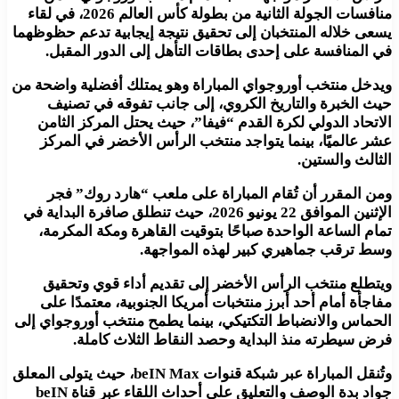
منافسات الجولة الثانية من بطولة كأس العالم 2026، في لقاء
يسعى خلاله المنتخبان إلى تحقيق نتيجة إيجابية تدعم حظوظهما
في المنافسة على إحدى بطاقات التأهل إلى الدور المقبل.
ويدخل منتخب أوروجواي المباراة وهو يمتلك أفضلية واضحة من
حيث الخبرة والتاريخ الكروي، إلى جانب تفوقه في تصنيف
الاتحاد الدولي لكرة القدم “فيفا”، حيث يحتل المركز الثامن
عشر عالميًا، بينما يتواجد منتخب الرأس الأخضر في المركز
الثالث والستين.
ومن المقرر أن تُقام المباراة على ملعب “هارد روك” فجر
الإثنين الموافق 22 يونيو 2026، حيث تنطلق صافرة البداية في
تمام الساعة الواحدة صباحًا بتوقيت القاهرة ومكة المكرمة،
وسط ترقب جماهيري كبير لهذه المواجهة.
ويتطلع منتخب الرأس الأخضر إلى تقديم أداء قوي وتحقيق
مفاجأة أمام أحد أبرز منتخبات أمريكا الجنوبية، معتمدًا على
الحماس والانضباط التكتيكي، بينما يطمح منتخب أوروجواي إلى
فرض سيطرته منذ البداية وحصد النقاط الثلاث كاملة.
وتُنقل المباراة عبر شبكة قنوات beIN Max، حيث يتولى المعلق
جواد بدة الوصف والتعليق على أحداث اللقاء عبر قناة beIN