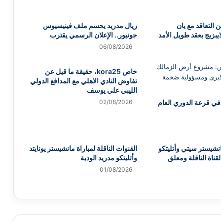
 التعاقد مع يان
ريال مدريد يحسم ملف فينيسيوس
يبزيج بعقد طويل الأمد
جونيور.. الإعلان الرسمي يقترب
06/08/2026
خاص kora25، حقيقة ما قيل عن
تفاوض النادي الاهلي مع المدافع الدولي
الليبي علي يوسف
في قرعة الدوري العام
02/08/2026
نشيستر سيتي وأتليتكو
القنوات الناقلة لمباراة مانشيستر يونايتد
لقناة الناقلة ومعلق
وأتليتكو مدريد الودية
01/08/2026