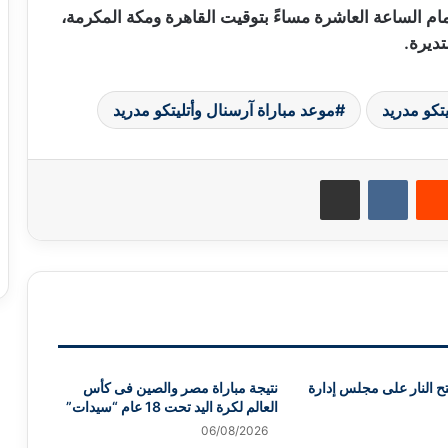
ام الساعة العاشرة مساءً بتوقيت القاهرة ومكة المكرمة،
ديرة.
يتكو مدريد
موعد مباراة آرسنال وأتليتكو مدريد
‏Reddit
‏VKontakte
مشاركة عبر البريد
تح النار على مجلس إدارة
نتيجة مباراة مصر والصين فى كأس
العالم لكرة اليد تحت 18 عام “سيدات”
06/08/2026