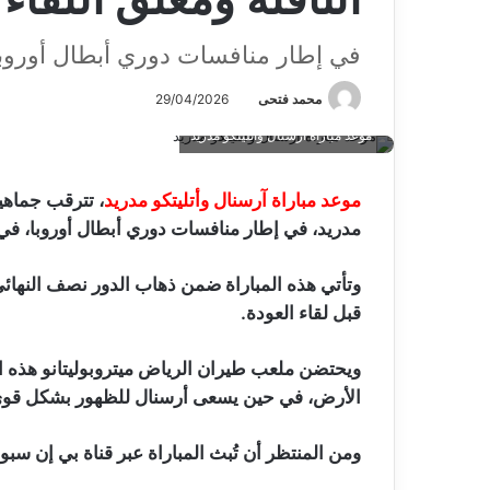
في إطار منافسات دوري أبطال أوروب
محمد فتحى
29/04/2026
موعد مباراة آرسنال وأتليتكو مدريد
موعد مباراة آرسنال وأتليتكو مدريد
، تترقب جماهير
مدريد، في إطار منافسات دوري أبطال أوروبا، ف
وتأتي هذه المباراة ضمن ذهاب الدور نصف النها
قبل لقاء العودة.
ويحتضن ملعب طيران الرياض ميتروبوليتانو هذه 
الأرض، في حين يسعى أرسنال للظهور بشكل قوي وا
ومن المنتظر أن تُبث المباراة عبر قناة بي إن سبورتس 1، بصوت المعلق الرياضي حفي