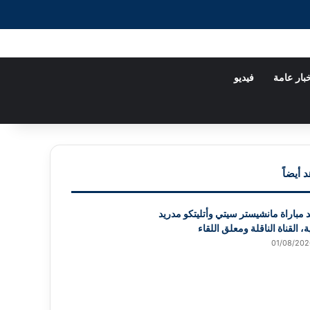
X
فيسبوك
يوتيوب
إضافة عمود جانبي
الوضع المظلم
بار عامة
فيديو
 أيضاً
 مباراة مانشيستر سيتي وأتليتكو مدريد
ة، القناة الناقلة ومعلق اللقاء
01/08/202