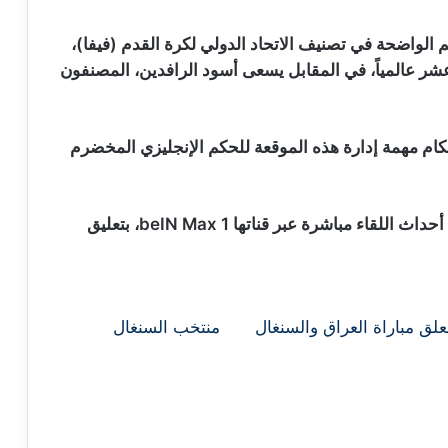
م الواضحة في تصنيف الاتحاد الدولي لكرة القدم (فيفا)،
شر عالمياً، في المقابل يسعى أسود الرافدين، المصنفون
كام مهمة إدارة هذه الموقعة للحكم الإنجليزي المخضرم
بينما ستتولى شبكة قنوات “بي إن سبورتس” نقل أحداث اللقاء مباشرة عبر قناتها beIN Max 1، بتعليق
لق مباراة العراق والسنغال
منتخب السنغال