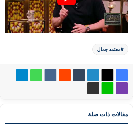
معتمد جمال
لينكدإن
‏Tumblr
‏Reddit
‏VKontakte
واتساب
تيلقرام
ڤايبر
لاين
مشاركة عبر البريد
مقالات ذات صلة