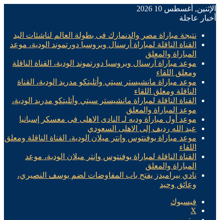
الإثنين, أغسطس 10 2026
أخبار عاجلة
نتيجة مباراة مصر والدنمارك فى بطولة العالم لناشئات اليد
القناة الناقلة لمباراة أرسنال وبروسيا دورتموند الودية، موعد
المباراة والمعلق
موعد مباراة آرسنال وبروسيا دورتموند الودية، القناة الناقلة
ومعلق اللقاء
موعد مباراة مانشيستر سيتي وأتليتكو مدريد الودية، القناة
الناقلة ومعلق اللقاء
القناة الناقلة لمباراة مانشيستر سيتي وأتليتكو مدريد الودية،
موعد المباراة والمعلق
موعد أول مباراة وديه لـ النادى الاهلى فى معسكر إسبانيا
عبد الله رديف إلى الاهلى السعودي
موعد مباراة يوفنتوس وإنتر ميلان الودية، القناة الناقلة ومعلق
اللقاء
القناة الناقلة لمباراة يوفنتوس وإنتر ميلان الودية، موعد
المباراة والمعلق
نادي بيراميدز يفتح باب المفاوضات لضم يوسف النصيري،
وعائق وحيد
فيسبوك
X
يوتيوب