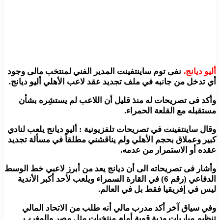
أليو ديانج،
نفى توم ساينتفينت المدير الفني لمنتخب مالى وجود
أي تدخل من جانبه في ملف تجديد عقد لاعب الأهلي أليو ديانج.
وأكد فى تصريحات له منذ قليل أن اللاعب لم يستشِره بشأن
مستقبله مع القلعة الحمراء.
وقال ساينتفينت في تصريحات تلفزيونية : أليو ديانج يلعب لنادي
كبير وعملاق بحجم الأهلي ولم يناقشني مطلقاً في مسألة تجديد
عقده أو الاستمرار من عدمه.
وأشار فى تصريحاته الى أن ديانج يعد من أبرز لاعبي خط الوسط
الدفاعي (رقم 6) في القارة السمراء ويلعب لأحد أكبر الأندية
ليس في إفريقيا فقط بل في العالم.
وفي سياق آخر أكد مدرب مالي أنه طلب من الاتحاد المالي
تنظيم مباريات ودية قوية أمام منتخبات مثل مصر والمغرب