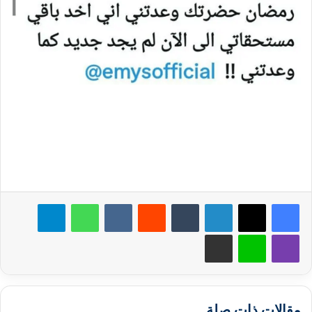
لينكدإن
‏Tumblr
‏Reddit
‏VKontakte
واتساب
تيلقرام
ڤايبر
لاين
مشاركة عبر البريد
مقالات ذات صلة