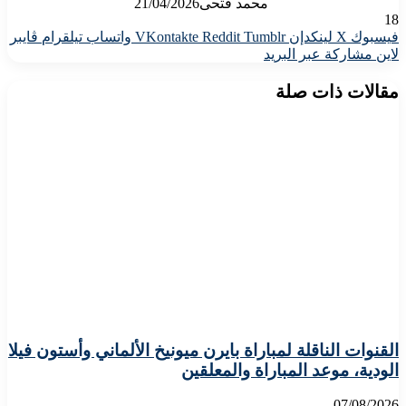
محمد فتحى
21/04/2026
18
فيسبوك
X
لينكدإن
واتساب
تيلقرام
ڤايبر
لاين
مشاركة عبر البريد
مقالات ذات صلة
القنوات الناقلة لمباراة بايرن ميونيخ الألماني وأستون فيلا
الودية، موعد المباراة والمعلقين
07/08/2026