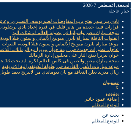
الجمعة, أغسطس 7 2026
أخبار عاجلة
نادي بيراميدز يفتح باب المفاوضات لضم يوسف النصيري، وعائ
قرارات فنية جديدة من هانز فليك في فترة إعداد نادي برشلونة
نتيجة مباراة مصر وإسبانيا فى بطولة العالم لناشئات اليد
القنوات الناقلة لمباراة بايرن ميونيخ الألماني وأستون فيلا الودية
موعد مباراة بايرن ميونيخ الألماني وأستون فيلا الودية، القنوات ا
عاجل، تطورات جديدة في أزمة خوان بيزيرا مع الزمالك.. اللاع
خوان بيزيرا يفتح النار على مجلس إدارة الزمالك
نتيجة مباراة مصر والصين فى كأس العالم لكرة اليد تحت 18 عام “سيدات”
موعد مباريات الأهلي القادمة في بطولة الكونفدرالية الافريقية
ريال مدريد يعلن التعاقد مع يان ديوماندي من لايبزيج بعقد طويل 
فيسبوك
X
يوتيوب
إضافة عمود جانبي
الوضع المظلم
بحث عن
الوضع المظلم