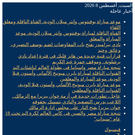
السبت, أغسطس 8 2026
أخبار عاجلة
موعد مباراة يوفنتوس وإنتر ميلان الودية، القناة الناقلة ومعلق
اللقاء
القناة الناقلة لمباراة يوفنتوس وإنتر ميلان الودية، موعد
المباراة والمعلق
نادي بيراميدز يفتح باب المفاوضات لضم يوسف النصيري،
وعائق وحيد
قرارات فنية جديدة من هانز فليك في فترة إعداد نادي
برشلونة.. وموقف حمزة عبد الكريم
نتيجة مباراة مصر وإسبانيا فى بطولة العالم لناشئات اليد
القنوات الناقلة لمباراة بايرن ميونيخ الألماني وأستون فيلا
الودية، موعد المباراة والمعلقين
موعد مباراة بايرن ميونيخ الألماني وأستون فيلا الودية،
القنوات الناقلة والمعلقين
عاجل، تطورات جديدة في أزمة خوان بيزيرا مع الزمالك..
اللاعب يدرس التصعيد والنادي يتمسك بحقوقه
خوان بيزيرا يفتح النار على مجلس إدارة الزمالك
نتيجة مباراة مصر والصين فى كأس العالم لكرة اليد تحت 18
عام “سيدات”
فيسبوك
X