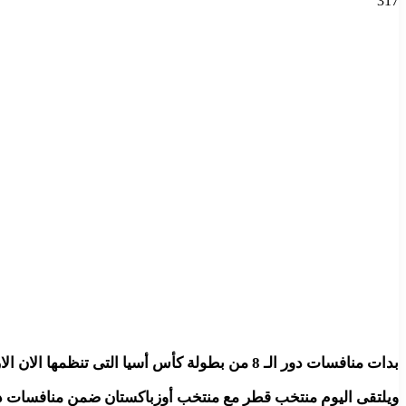
317
بدات منافسات دور الـ 8 من بطولة كأس أسيا التى تنظمها الان الاراضى القطرية.
ويلتقى اليوم منتخب قطر مع منتخب أوزباكستان ضمن منافسات دور الـ 8 من البطولة على أرضية ملعب است