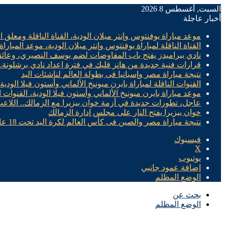
السبت, أغسطس 8 2026
أخبار عاجلة
موعد مباراة يوفنتوس وإنتر ميلان الودية، القناة الناقلة ومعلق ال
القناة الناقلة لمباراة يوفنتوس وإنتر ميلان الودية، موعد المباراة
نادي بيراميدز يفتح باب المفاوضات لضم يوسف النصيري، وعائ
قرارات فنية جديدة من هانز فليك في فترة إعداد نادي برشلونة
نتيجة مباراة مصر وإسبانيا فى بطولة العالم لناشئات اليد
القنوات الناقلة لمباراة بايرن ميونيخ الألماني وأستون فيلا الودية
موعد مباراة بايرن ميونيخ الألماني وأستون فيلا الودية، القنوات ا
عاجل، تطورات جديدة في أزمة خوان بيزيرا مع الزمالك.. اللاع
خوان بيزيرا يفتح النار على مجلس إدارة الزمالك
نتيجة مباراة مصر والصين فى كأس العالم لكرة اليد تحت 18 عام “سيدات”
فيسبوك
X
يوتيوب
إضافة عمود جانبي
الوضع المظلم
بحث عن
الوضع المظلم