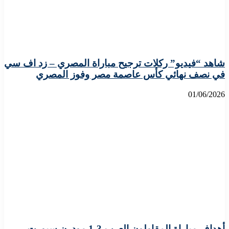
شاهد “فيديو” ركلات ترجيح مباراة المصري – زد اف سي
في نصف نهائي كأس عاصمة مصر وفوز المصري
01/06/2026
أهداف مباراة المقاولون العرب 3-1 مودرن سبورت..