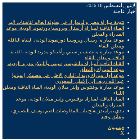
الإثنين, أغسطس 10 2026
أخبار عاجلة
نتيجة مباراة مصر والدنمارك فى بطولة العالم لناشئات اليد
القناة الناقلة لمباراة أرسنال وبروسيا دورتموند الودية، موعد
المباراة والمعلق
موعد مباراة آرسنال وبروسيا دورتموند الودية، القناة الناقلة
ومعلق اللقاء
موعد مباراة مانشيستر سيتي وأتليتكو مدريد الودية، القناة
الناقلة ومعلق اللقاء
القناة الناقلة لمباراة مانشيستر سيتي وأتليتكو مدريد الودية،
موعد المباراة والمعلق
موعد أول مباراة وديه لـ النادى الاهلى فى معسكر إسبانيا
عبد الله رديف إلى الاهلى السعودي
موعد مباراة يوفنتوس وإنتر ميلان الودية، القناة الناقلة ومعلق
اللقاء
القناة الناقلة لمباراة يوفنتوس وإنتر ميلان الودية، موعد
المباراة والمعلق
نادي بيراميدز يفتح باب المفاوضات لضم يوسف النصيري،
وعائق وحيد
فيسبوك
X
يوتيوب