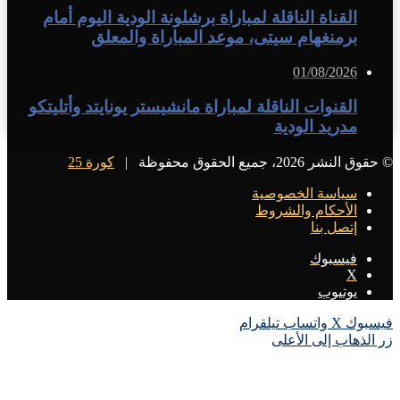
القناة الناقلة لمباراة برشلونة الودية اليوم أمام
برمنغهام سيتى، موعد المباراة والمعلق
01/08/2026
القنوات الناقلة لمباراة مانشيستر يونايتد وأتليتكو
مدريد الودية
© حقوق النشر 2026، جميع الحقوق محفوظة |
كورة 25
سياسة الخصوصية
الأحكام والشروط
إتصل بنا
فيسبوك
X
يوتيوب
فيسبوك
X
واتساب
تيلقرام
زر الذهاب إلى الأعلى