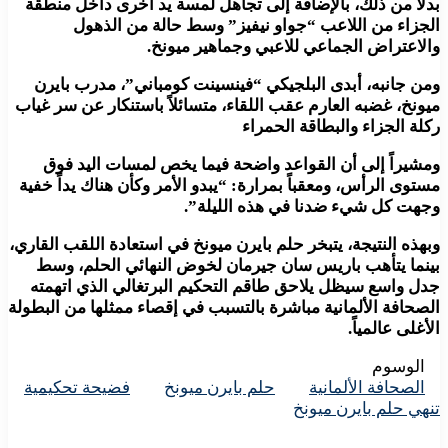
بدلاً من ذلك، بالإضافة إلى تجاهل لمسة يد أخرى داخل منطقة
الجزاء من اللاعب “جواو نيفيز” وسط حالة من الذهول
والاعتراض الجماعي للاعبي وجماهير ميونخ.
ومن جانبه، أبدى البلجيكي “فينسينت كومباني”، مدرب بايرن
ميونخ، غضبه العارم عقب اللقاء، متسائلاً باستنكار عن سر غياب
ركلة الجزاء والبطاقة الحمراء
ومشيراً إلى أن القواعد واضحة فيما يخص لمسات اليد فوق
مستوى الرأس، ومعقباً بمرارة: “يبدو الأمر وكأن هناك يداً خفية
وجهت كل شيء ضدنا في هذه الليلة”.
وبهذه النتيجة، يتبخر حلم بايرن ميونخ في استعادة اللقب القاري،
بينما يتأهب باريس سان جيرمان لخوض النهائي الحلم، وسط
جدل واسع سيظل يلاحق طاقم التحكيم البرتغالي الذي اتهمته
الصحافة الألمانية مباشرة بالتسبب في إقصاء ممثلها من البطولة
الأغلى عالمياً.
الوسوم
الصحافة الألمانية
حلم بايرن ميونخ
فضيحة تحكيمية
تنهي حلم بايرن ميونخ