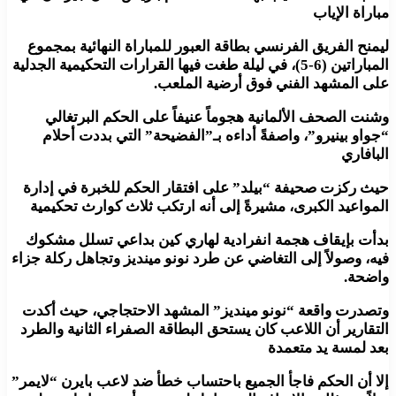
مباراة الإياب
ليمنح الفريق الفرنسي بطاقة العبور للمباراة النهائية بمجموع
المباراتين (6-5)، في ليلة طغت فيها القرارات التحكيمية الجدلية
على المشهد الفني فوق أرضية الملعب.
وشنت الصحف الألمانية هجوماً عنيفاً على الحكم البرتغالي
“جواو بينيرو”، واصفةً أداءه بـ”الفضيحة” التي بددت أحلام
البافاري
حيث ركزت صحيفة “بيلد” على افتقار الحكم للخبرة في إدارة
المواعيد الكبرى، مشيرةً إلى أنه ارتكب ثلاث كوارث تحكيمية
بدأت بإيقاف هجمة انفرادية لهاري كين بداعي تسلل مشكوك
فيه، وصولاً إلى التغاضي عن طرد نونو مينديز وتجاهل ركلة جزاء
واضحة.
وتصدرت واقعة “نونو مينديز” المشهد الاحتجاجي، حيث أكدت
التقارير أن اللاعب كان يستحق البطاقة الصفراء الثانية والطرد
بعد لمسة يد متعمدة
إلا أن الحكم فاجأ الجميع باحتساب خطأ ضد لاعب بايرن “لايمر”