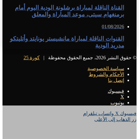
القناة الناقلة لمباراة برشلونة الودية اليوم أمام
برمنغهام سيتى، موعد المباراة والمعلق
01/08/2026
القنوات الناقلة لمباراة مانشيستر يونايتد وأتليتكو
مدريد الودية
© حقوق النشر 2026، جميع الحقوق محفوظة |
كورة 25
سياسة الخصوصية
الأحكام والشروط
إتصل بنا
فيسبوك
X
يوتيوب
فيسبوك
X
واتساب
تيلقرام
زر الذهاب إلى الأعلى