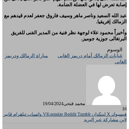
إصابة تعرض لها في العضلة الضامة.
عبد الله السعيد وناصر ماهر وسيف فاروق جعفر لعدم قيدهم مع
الزمالك إفريقيا.
وأخيراً محمود علاء لوجهة نظر فنية من المدير الفنى للفريق
البرتغالى جوزية جوميز.
الوسوم
غيابات الزمالك أمام دريمز الغانى
مباراة الزمالك ودريمز
الغانى
محمد فتحى
19/04/2024
16
فيسبوك
X
لينكدإن
واتساب
تيلقرام
ڤايبر
لاين
مشاركة عبر البريد