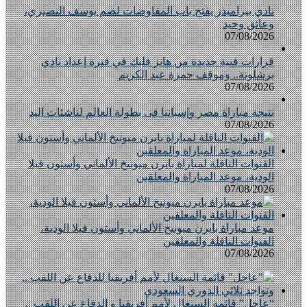
نادي بيراميدز يفتح باب المفاوضات لضم يوسف النصيري،
وعائق وحيد
07/08/2026
قرارات فنية جديدة من هانز فليك في فترة إعداد نادي
برشلونة.. وموقف حمزة عبد الكريم
07/08/2026
نتيجة مباراة مصر وإسبانيا فى بطولة العالم لناشئات اليد
07/08/2026
القنوات الناقلة لمباراة بايرن ميونيخ الألماني وأستون فيلا
الودية، موعد المباراة والمعلقين
07/08/2026
موعد مباراة بايرن ميونيخ الألماني وأستون فيلا الودية،
القنوات الناقلة والمعلقين
07/08/2026
“عاجل” قائمة السنغال لأمم أفريقيا و الدفاع عن اللقب ..