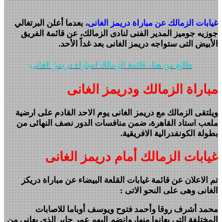
غيابات الزمالك عن مباراة دريمز الغانى
، بعدما أعلن البرتغالي
جوزيه جوميز المدير الفنى لنادى الزمالك، عن قائمة الفريق
الأبيض التى ستواجه دريمز الغانى بعد غداً الأحد.
طالع من هنا.. قائمة الزمالك لمباراة دريمز الغانى
مباراة الزمالك ودريمز الغانى
ويلتقى الزمالك مع دريمز الغانى يوم الاحد القادم على ارضية
ملعب استاد القاهرة، ضمن منافسات الدور نصف النهائى من
بطولة الكونفدرالية الافريقية.
غيابات الزمالك أمام دريمز الغانى
تم الاعلان عن قائمة غيابات القلعة البيضاء عن مباراة دريكز
الغانى وهى على النحو الاتى :
محمد أشرف روقا وأحمد فتوح ويوسف أوباما للاصابات
المختلفة التى يعانوا منها، وإنضم اليهم عمر جابر الذى يعانى من