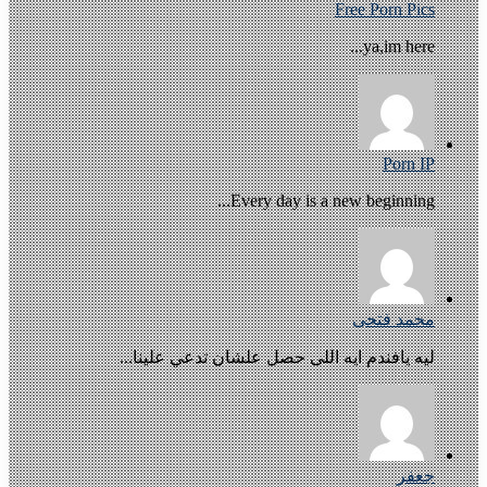
Free Porn Pics
ya,im here...
Porn IP
Every day is a new beginning...
محمد فتحى
ليه يافندم ايه اللى حصل علشان تدعي علينا...
جعفر