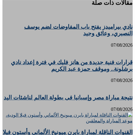
مقالات ذات صلة
نادي بيراميدز يفتح باب المفاوضات لضم يوسف
النصيري، وعائق وحيد
07/08/2026
قرارات فنية جديدة من هانز فليك في فترة إعداد نادي
برشلونة.. وموقف حمزة عبد الكريم
07/08/2026
نتيجة مباراة مصر وإسبانيا فى بطولة العالم لناشئات اليد
07/08/2026
القنوات الناقلة لمباراة بايرن ميونيخ الألماني وأستون فيلا