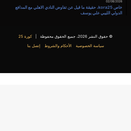
02/08/2026
خاص kora25، حقيقة ما قيل عن تفاوض النادي الاهلي مع المدافع
الدولي الليبي علي يوسف
© حقوق النشر 2026، جميع الحقوق محفوظة |
كورة 25
سياسة الخصوصية
الأحكام والشروط
إتصل بنا
فيسبوك
X
يوتيوب