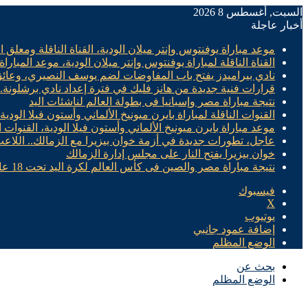
السبت, أغسطس 8 2026
أخبار عاجلة
موعد مباراة يوفنتوس وإنتر ميلان الودية، القناة الناقلة ومعلق ال
القناة الناقلة لمباراة يوفنتوس وإنتر ميلان الودية، موعد المباراة
نادي بيراميدز يفتح باب المفاوضات لضم يوسف النصيري، وعائ
قرارات فنية جديدة من هانز فليك في فترة إعداد نادي برشلونة
نتيجة مباراة مصر وإسبانيا فى بطولة العالم لناشئات اليد
القنوات الناقلة لمباراة بايرن ميونيخ الألماني وأستون فيلا الودية
موعد مباراة بايرن ميونيخ الألماني وأستون فيلا الودية، القنوات ا
عاجل، تطورات جديدة في أزمة خوان بيزيرا مع الزمالك.. اللاع
خوان بيزيرا يفتح النار على مجلس إدارة الزمالك
نتيجة مباراة مصر والصين فى كأس العالم لكرة اليد تحت 18 عام “سيدات”
فيسبوك
X
يوتيوب
إضافة عمود جانبي
الوضع المظلم
بحث عن
الوضع المظلم