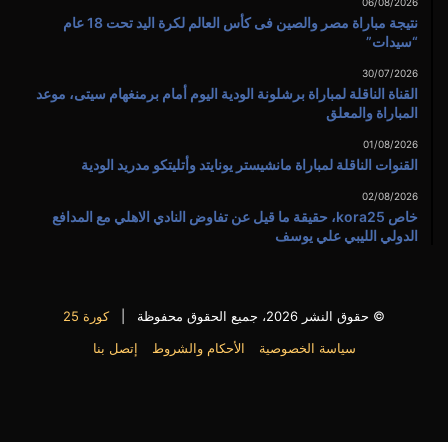
06/08/2026
نتيجة مباراة مصر والصين فى كأس العالم لكرة اليد تحت 18 عام
“سيدات”
30/07/2026
القناة الناقلة لمباراة برشلونة الودية اليوم أمام برمنغهام سيتى، موعد
المباراة والمعلق
01/08/2026
القنوات الناقلة لمباراة مانشيستر يونايتد وأتليتكو مدريد الودية
02/08/2026
خاص kora25، حقيقة ما قيل عن تفاوض النادي الاهلي مع المدافع
الدولي الليبي علي يوسف
© حقوق النشر 2026، جميع الحقوق محفوظة |
كورة 25
سياسة الخصوصية
الأحكام والشروط
إتصل بنا
فيسبوك
X
يوتيوب