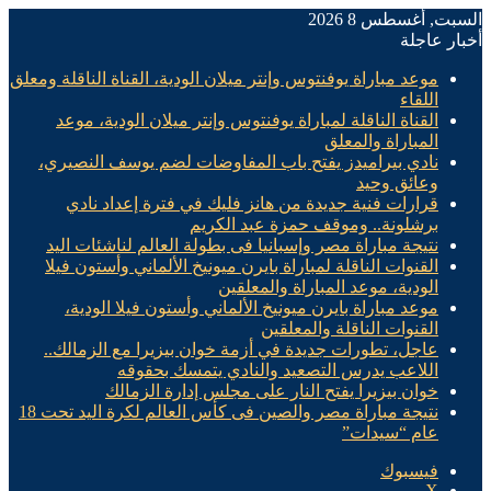
السبت, أغسطس 8 2026
أخبار عاجلة
موعد مباراة يوفنتوس وإنتر ميلان الودية، القناة الناقلة ومعلق
اللقاء
القناة الناقلة لمباراة يوفنتوس وإنتر ميلان الودية، موعد
المباراة والمعلق
نادي بيراميدز يفتح باب المفاوضات لضم يوسف النصيري،
وعائق وحيد
قرارات فنية جديدة من هانز فليك في فترة إعداد نادي
برشلونة.. وموقف حمزة عبد الكريم
نتيجة مباراة مصر وإسبانيا فى بطولة العالم لناشئات اليد
القنوات الناقلة لمباراة بايرن ميونيخ الألماني وأستون فيلا
الودية، موعد المباراة والمعلقين
موعد مباراة بايرن ميونيخ الألماني وأستون فيلا الودية،
القنوات الناقلة والمعلقين
عاجل، تطورات جديدة في أزمة خوان بيزيرا مع الزمالك..
اللاعب يدرس التصعيد والنادي يتمسك بحقوقه
خوان بيزيرا يفتح النار على مجلس إدارة الزمالك
نتيجة مباراة مصر والصين فى كأس العالم لكرة اليد تحت 18
عام “سيدات”
فيسبوك
X