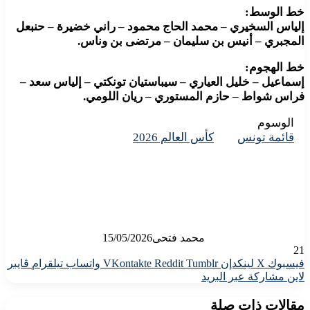
خط الوسط:
إلياس السخيري – محمد الحاج محمود – راني خضيرة – حنبعل
المجبري – أنيس بن سليمان – مرتضى بن وناس.
خط الهجوم:
إسماعيل – خليل العياري – سيباستيان تونكتي – إلياس سعد –
فراس شواط – حازم المستوري – ريان اللومي.
الوسوم
قائمة تونس
كأس العالم 2026
محمد فتحى
15/05/2026
21
فيسبوك
X
لينكدإن
واتساب
تيلقرام
ڤايبر
لاين
مشاركة عبر البريد
مقالات ذات صلة