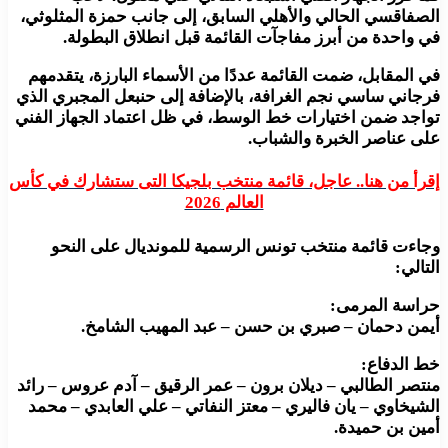
الصفاقسي الحالي والأهلي السابق، إلى جانب حمزة المثلوثي،
في واحدة من أبرز مفاجآت القائمة قبل انطلاق البطولة.
في المقابل، ضمت القائمة عددًا من الأسماء البارزة، يتقدمهم
فرجاني ساسي نجم الغرافة، بالإضافة إلى حنبعل المجبري الذي
تواجد ضمن اختيارات خط الوسط، في ظل اعتماد الجهاز الفني
على عناصر الخبرة والشباب.
إقرأ من هنا.. عاجل، قائمة منتخب بلجيكا التى ستشارك في كأس
العالم 2026
وجاءت قائمة منتخب تونس الرسمية للمونديال على النحو
التالي:
حراسة المرمى:
أيمن دحمان – صبري بن حسن – عبد المهيب الشامخ.
خط الدفاع:
منتصر الطالبي – ديلان برون – عمر الرقيق – آدم عروس – رائد
الشيخاوي – يان فاليري – معتز النفاتي – علي العابدي – محمد
أمين بن حميدة.