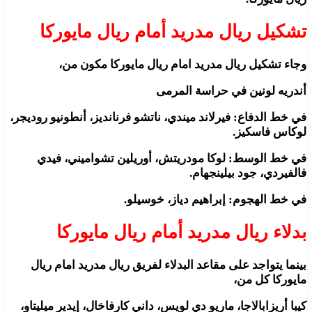
تشكيل ريال مدريد أمام ريال مايوركا
وجاء تشكيل ريال مدريد امام ريال مايوركا مكون من،
أندريه لونين في حراسة المرمى
في خط الدفاع: فيرلاند ميندي، ناتشو فرنانديز، أنطونيو روديجر،
لوكاس فاسكيز.
في خط الوسط: لوكا مودريتش، أوريلين تشواميني، فيدي
فالفيردي، جود بيلينجهام.
في خط الهجوم: إبراهيم دياز، خوسيلو.
بدلاء ريال مدريد أمام ريال مايوركا
بينما يتواجد على مقاعد البدلاء لفريق ريال مدريد امام ريال
مايوركا كل من،
كيبا أريزابالاجا، ماريو دي لويس، داني كارفاخال، إيدير ميليتاو،