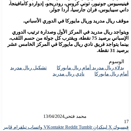
فينيسيوس جونيور، توني كروس، رودريجو، إدواردو كامافينجا،
داني سيبايوس، فران جارسيا، أردا جولر.
موقف ريال مدريد وريال مايوركا في الدوري الأسباني.
ويتواجد ريال مدريد في المركز الأول وصدارة ترتيب الدوري
الإسباني برصيد 75 نقطة، ويقترب كل جولة من حسم اللقب،
بينما يتواجد فريق نادي ريال مايوركا في المركز الخامس عشر
برصيد 31 نقطة.
الوسوم
بدلاء ريال مدريد أمام ريال مايوركا
تشكيل ريال مدريد
أمام ريال مايوركا
نادي ريال مدريد
محمد فتحى
13/04/2024
17
فيسبوك
X
لينكدإن
واتساب
تيلقرام
ڤايبر