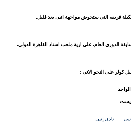
يلة فريقه التى ستخوض مواجهة انبى بعد قليل.
ل كولر على النحو الاتى :
الواحد
وديست
نبى
نادى إنبى