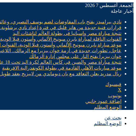
الجمعة, أغسطس 7 2026
أخبار عاجلة
نادي بيراميدز يفتح باب المفاوضات لضم يوسف النصيري، وعائ
قرارات فنية جديدة من هانز فليك في فترة إعداد نادي برشلونة
نتيجة مباراة مصر وإسبانيا فى بطولة العالم لناشئات اليد
القنوات الناقلة لمباراة بايرن ميونيخ الألماني وأستون فيلا الودية
موعد مباراة بايرن ميونيخ الألماني وأستون فيلا الودية، القنوات ا
عاجل، تطورات جديدة في أزمة خوان بيزيرا مع الزمالك.. اللاع
خوان بيزيرا يفتح النار على مجلس إدارة الزمالك
نتيجة مباراة مصر والصين فى كأس العالم لكرة اليد تحت 18 عام “سيدات”
موعد مباريات الأهلي القادمة في بطولة الكونفدرالية الافريقية
ريال مدريد يعلن التعاقد مع يان ديوماندي من لايبزيج بعقد طويل 
فيسبوك
X
يوتيوب
إضافة عمود جانبي
الوضع المظلم
بحث عن
الوضع المظلم