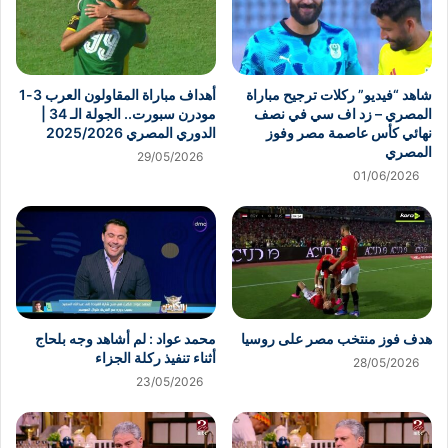
شاهد “فيديو” ركلات ترجيح مباراة
أهداف مباراة المقاولون العرب 3-1
المصري – زد اف سي في نصف
مودرن سبورت.. الجولة الـ 34 |
نهائي كأس عاصمة مصر وفوز
الدوري المصري 2025/2026
المصري
29/05/2026
01/06/2026
هدف فوز منتخب مصر على روسيا
محمد عواد : لم أشاهد وجه بلحاج
أثناء تنفيذ ركلة الجزاء
28/05/2026
23/05/2026