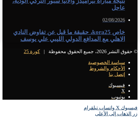
نتيجة مباراة بيراميدز وألانيا سبور التركي الودية،
عاجل
02/08/2026
خاص kora25، حقيقة ما قيل عن تفاوض النادي
الاهلي مع المدافع الدولي الليبي علي يوسف
© حقوق النشر 2026، جميع الحقوق محفوظة |
كورة 25
سياسة الخصوصية
الأحكام والشروط
إتصل بنا
فيسبوك
X
يوتيوب
فيسبوك
X
واتساب
تيلقرام
زر الذهاب إلى الأعلى