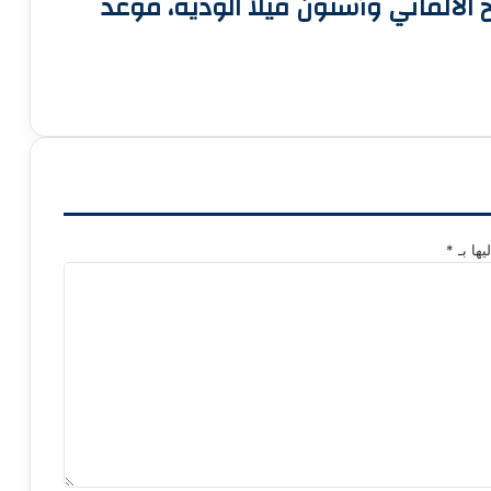
يخ الألماني وأستون فيلا الودية، موعد
يها بـ
*