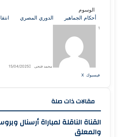
الوسوم
أحكام الجماهير
الدوري المصري
انتقا
1
محمد فتحى
15/04/2025
لينكدإن
ڤايبر
لاين
واتساب
تيلقرام
مشاركة
فيسبوك
X
عبر
البريد
مقالات ذات صلة
القناة الناقلة لمباراة أرسنال وبروس
والمعلق