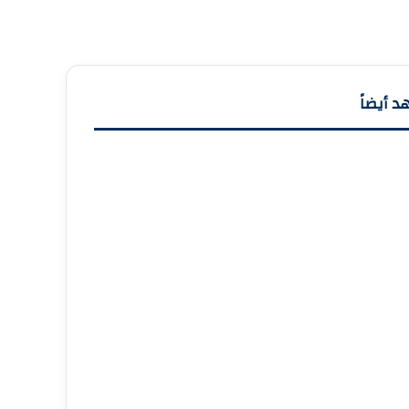
 أيضاً
ق