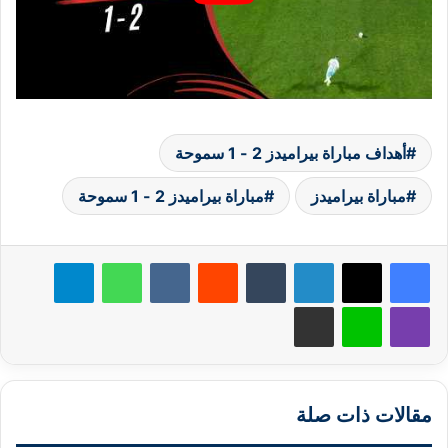
أهداف مباراة بيراميدز 2 - 1 سموحة
مباراة بيراميدز
مباراة بيراميدز 2 - 1 سموحة
لينكدإن
‏Tumblr
‏Reddit
‏VKontakte
واتساب
تيلقرام
ڤايبر
لاين
مشاركة عبر البريد
مقالات ذات صلة